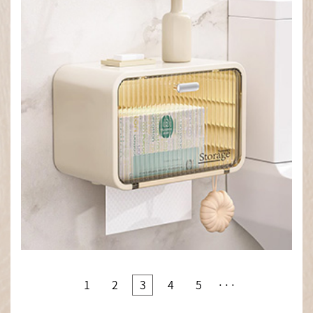
1
2
3
4
5
···